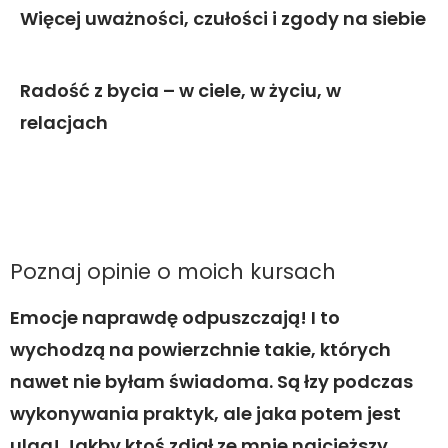
Więcej
uważności, czułości i zgody na siebie
Radość z bycia
– w ciele, w życiu, w
relacjach
Poznaj opinie o moich kursach
Emocje naprawdę odpuszczają! I to
wychodzą na powierzchnie takie, których
s
nawet nie byłam świadoma. Są łzy podczas
n
wykonywania praktyk, ale jaka potem jest
G
ulga! Jakby ktoś zdjął ze mnie najcięższy