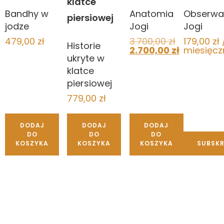
Bandhy w
Anatomia
Obserwa
jodze
Jogi
Jogi
479,00
zł
3.700,00
zł
179,00
zł
Historie
2.700,00
zł
miesięcz
ukryte w
klatce
piersiowej
779,00
zł
DODAJ
DODAJ
DODAJ
DO
DO
DO
KOSZYKA
KOSZYKA
KOSZYKA
SUBSK