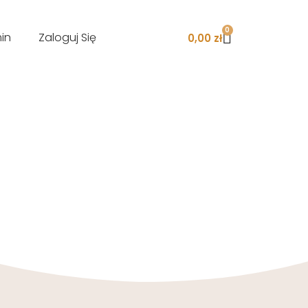
0
in
Zaloguj Się
0,00
zł